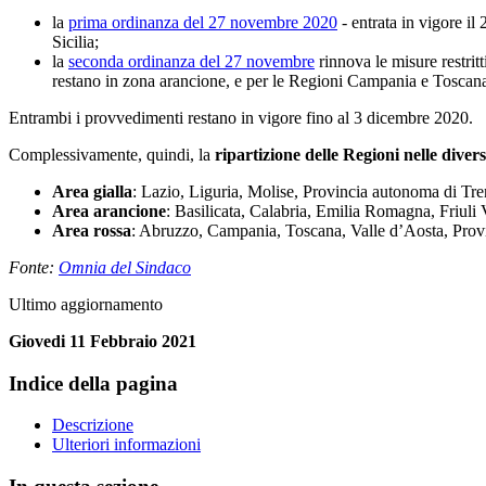
la
prima
ordinanza del 27 novembre 2020
- entrata in vigore il
Sicilia;
la
seconda
ordinanza del 27 novembre
rinnova le misure restri
restano in zona arancione, e per le Regioni Campania e Toscana
Entrambi i provvedimenti restano in vigore fino al 3 dicembre 2020.
Complessivamente, quindi, la
ripartizione delle Regioni
nelle diver
Area gialla
: Lazio, Liguria, Molise, Provincia autonoma di Tren
Area arancione
: Basilicata, Calabria, Emilia Romagna, Friul
Area
rossa
: Abruzzo, Campania, Toscana, Valle d’Aosta, Pro
Fonte:
Omnia del Sindaco
Ultimo aggiornamento
Giovedi 11 Febbraio 2021
Indice della pagina
Descrizione
Ulteriori informazioni