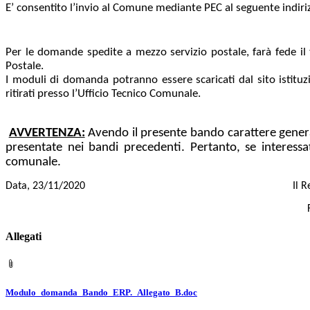
E’ consentito l’invio al Comune mediante PEC al seguente indir
Per le domande spedite a mezzo servizio postale, farà fede il 
Postale.
I moduli di domanda potranno essere scaricati dal sito istit
ritirati presso l’Ufficio Tecnico Comunale.
AVVERTENZA:
Avendo il presente bando carattere general
presentate nei bandi precedenti. Pertanto, se interess
comunale.
Data, 23/11/2020 Il Responsabile 
F.to geom. Davide
Allegati
Modulo_domanda_Bando_ERP._Allegato_B.doc