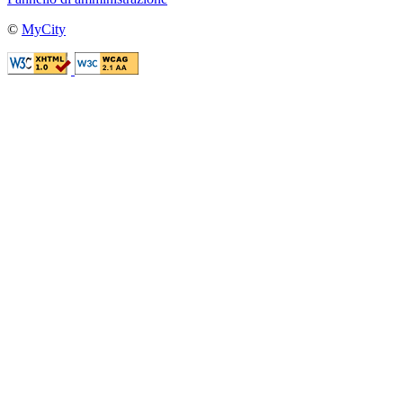
©
MyCity